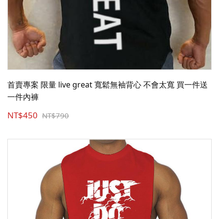
首賣專案 限量 live great 寬鬆無袖背心 不會太寬 買一件送
一件內褲
NT$450
NT$790