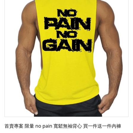
首賣專案 限量 no pain 寬鬆無袖背心 買一件送一件內褲