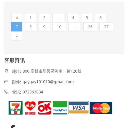
«
1
2
...
4
5
6
7
8
9
10
...
26
27
»
客服資訊
800 高雄市新興區河南一路120號
地址:
gaygay101010@gmail.com
郵件:
072363834
電話: