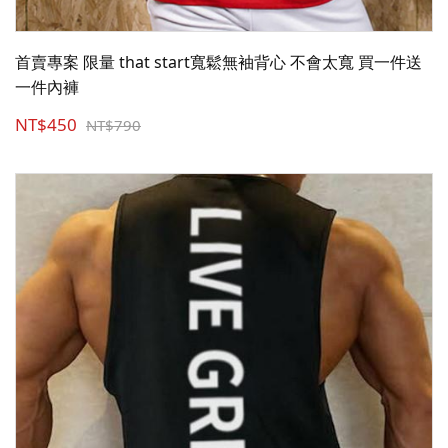
首賣專案 限量 that start寬鬆無袖背心 不會太寬 買一件送
一件內褲
NT$450
NT$790