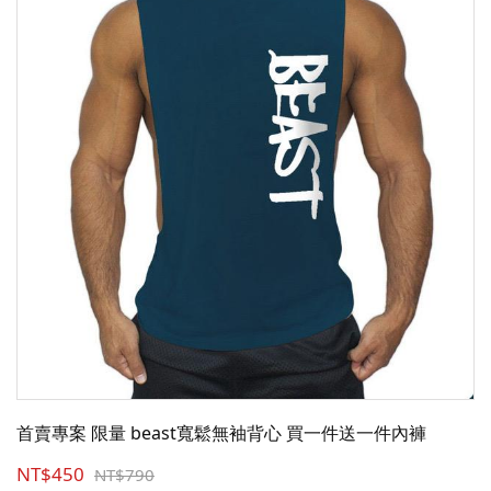
首賣專案 限量 beast寬鬆無袖背心 買一件送一件內褲
NT$450
NT$790