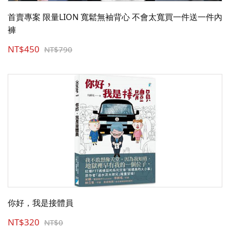
首賣專案 限量LION 寬鬆無袖背心 不會太寬買一件送一件內
褲
NT$450
NT$790
你好，我是接體員
NT$320
NT$0