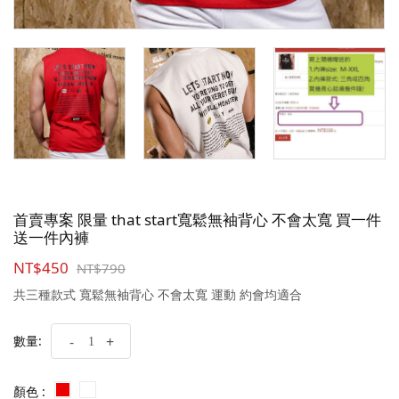
首賣專案 限量 that start寬鬆無袖背心 不會太寬 買一件
送一件內褲
NT$450
NT$790
共三種款式 寬鬆無袖背心 不會太寬 運動 約會均適合
數量:
-
+
顏色 :