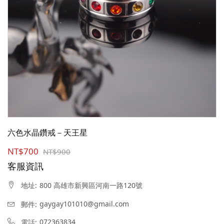
六色水晶鑽戒－天王星
NT$700
NT$900
客服資訊
800 高雄市新興區河南一路120號
地址:
gaygay101010@gmail.com
郵件:
072363834
電話: