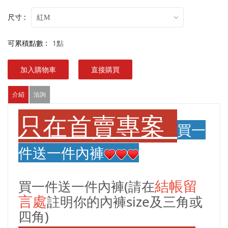
尺寸 :
紅M
可累積點數 :
1點
加入購物車
直接購買
介紹
洽詢
只在首賣專案
買一
件送一件內褲
結帳留
買一件送一件內褲(請在
言處
註明你的內褲size及三角或
四角)