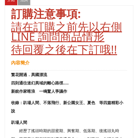
訂購注意事項:
請在訂購之前先以右側
LINE 詢問商品情形
待回覆之後在下訂哦!!
內容簡介
繁花開過．異國漂流
四則通往迷幻異域的離心路徑
……
新銳作家喀浪 一鳴驚人爭議作
收錄：趴場人間、不落飛行、新公園女王、夏色 等四篇精彩小
說
趴場人間
經歷了搖頭時期的甜蜜期、興奮期、低落期、後搖頭丸時