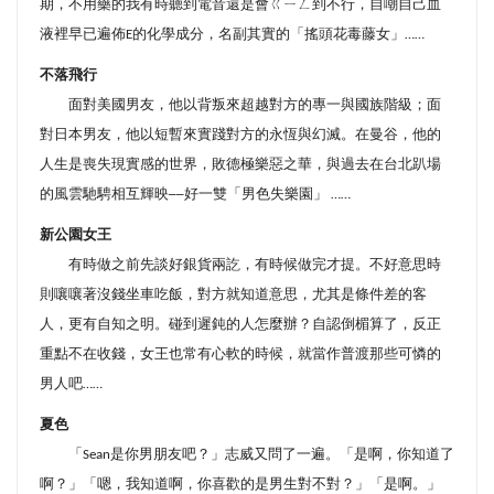
期，不用藥的我有時聽到電音還是會ㄍㄧㄥ到不行，自嘲自己血
液裡早已遍佈
E
的化學成分，名副其實的「搖頭花毒藤女」
……
不落飛行
面對美國男友，他以背叛來超越對方的專一與國族階級；面
對日本男友，他以短暫來實踐對方的永恆與幻滅。在曼谷，他的
人生是喪失現實感的世界，敗德極樂惡之華，與過去在台北趴場
的風雲馳騁相互輝映
──
好一雙「男色失樂園」
……
新公園女王
有時做之前先談好銀貨兩訖，有時候做完才提。不好意思時
則嚷嚷著沒錢坐車吃飯，對方就知道意思，尤其是條件差的客
人，更有自知之明。碰到遲鈍的人怎麼辦？自認倒楣算了，反正
重點不在收錢，女王也常有心軟的時候，就當作普渡那些可憐的
男人吧
……
夏色
「
Sean
是你男朋友吧？」志威又問了一遍。「是啊，你知道了
啊？」「嗯，我知道啊，你喜歡的是男生對不對？」「是啊。」