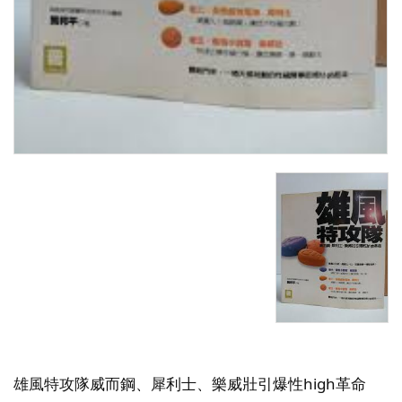
雄風特攻隊威而鋼、犀利士、樂威壯引爆性high革命