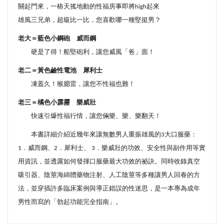
關起門來，一樁天搖地動的性福房事即將
high
起來
雄風三兄弟，超級比一比，您喜歡哪一種堅挺男？
老大＝藍色小鋼砲 威而鋼
硬是了得！船堅砲利，讓您威風「爸」面！
老二＝黃色鹼性電池 犀利士
凍蓋久！猴腮雷，讓您不性福也難！
老三＝橘色小霹靂 樂威壯
快速引爆性福行情，讓您倆樂、樂、樂翻天！
本書詳細介紹近幾年來讓無數男人重振雄風的
3
大口服藥：
1
．威而鋼、
2
．犀利士、
3
．樂威壯的功效、安全性與副作用等實
用資訊，並透露如何發揮口服藥最大功效的祕訣。同時收錄真空
吸引器、陰莖海綿體藥物注射、人工陰莖等多種讓男人回春的方
法，並穿插許多臨床案例與導正錯誤的性迷思，是一本專為成年
男性而寫的「勃起功能完全指南」。