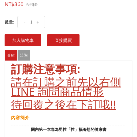
NT$360
NT$0
數量:
-
+
加入購物車
直接購買
介紹
洽詢
訂購注意事項:
請在訂購之前先以右側
LINE 詢問商品情形
待回覆之後在下訂哦!!
內容簡介
國內第一本專為男性「性」福著想的健康書