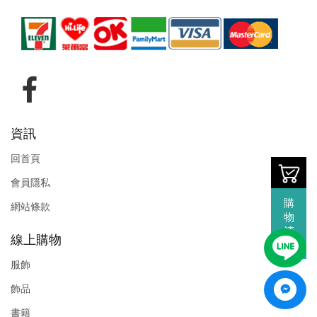
資訊
回首頁
會員隱私
購
網站條款
物
清
線上購物
單
服飾
飾品
書籍