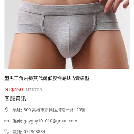
型男三角内褲莫代爾低腰性感U凸囊袋型
NT$450
NT$700
客服資訊
800 高雄市新興區河南一路120號
地址:
gaygay101010@gmail.com
郵件:
072363834
電話: