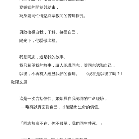
寫婚姻的開始與結束，
寫身處同性情慾與宗教間的苦痛掙扎。
勇敢檢視自我，了解、接受自己，
陽光下，他驕傲出櫃。
我是同志，這是我的故事。
我只希望我的故事，讓人認識同志，讓同志認識自己，
以後，不再有人經歷我們的傷痛。
──
《現在是以後了嗎？》
歐陽文風
這是一次含括信仰、婚姻與自我認同的生命經驗，
──
唯有誠實面對自己，才能活出生命的價值。
「同志無處不在。你不孤單，我們同生共死。」