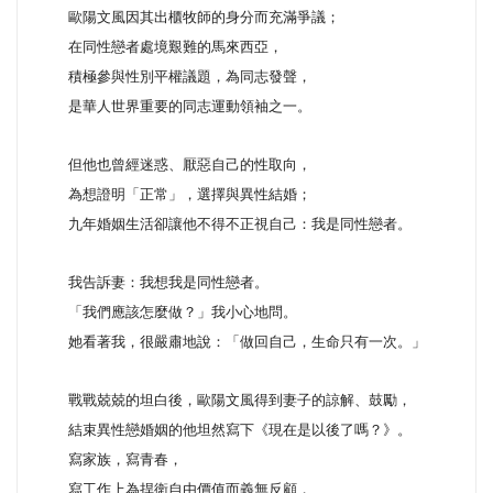
歐陽文風因其出櫃牧師的身分而充滿爭議；
在同性戀者處境艱難的馬來西亞，
積極參與性別平權議題，為同志發聲，
是華人世界重要的同志運動領袖之一。
但他也曾經迷惑、厭惡自己的性取向，
為想證明「正常」，選擇與異性結婚；
九年婚姻生活卻讓他不得不正視自己：我是同性戀者。
我告訴妻：我想我是同性戀者。
「我們應該怎麼做？」我小心地問。
她看著我，很嚴肅地說：「做回自己，生命只有一次。」
戰戰兢兢的坦白後，歐陽文風得到妻子的諒解、鼓勵，
結束異性戀婚姻的他坦然寫下《現在是以後了嗎？》。
寫家族，寫青春，
寫工作上為捍衛自由價值而義無反顧，