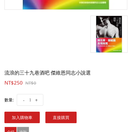
流浪的三十九巷酒吧 傑維恩同志小說選
NT$250
NT$0
數量:
-
+
加入購物車
直接購買
介紹
洽詢