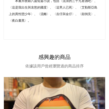
本書共收錄八篇短篇小說，包括〈流浪的三十九巷酒吧〉、
〈這是我出生與哀愁的國度〉、〈這男人已死〉、〈艾勒斯亞島
上的異性戀少年〉、〈流離〉、〈吉仔與金仔〉、〈顛倒見〉、
〈夜白晝黑〉。
感興趣的商品
依據該用戶曾經瀏覽過的商品排序